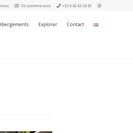
-nous
Où sommes-nous
+33 6 42 83 26 85
ébergements
Explorer
Contact