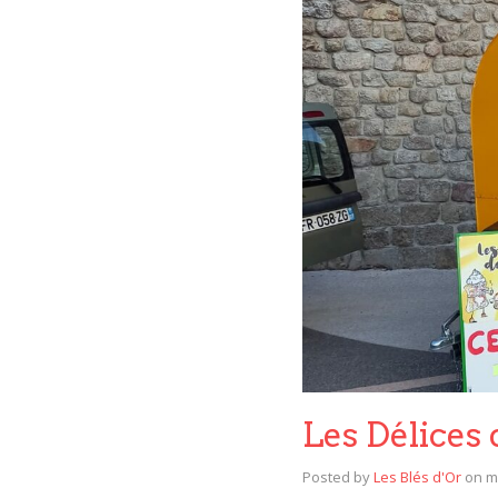
Les Délices
Posted by
Les Blés d'Or
on
m