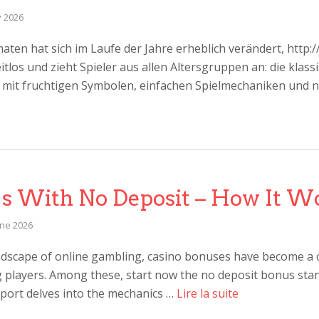
y 2026
aten hat sich im Laufe der Jahre erheblich verändert, http:/
itlos und zieht Spieler aus allen Altersgruppen an: die klassi
t mit fruchtigen Symbolen, einfachen Spielmechaniken und 
s With No Deposit – How It Wo
une 2026
ndscape of online gambling, casino bonuses have become a c
g players. Among these, start now the no deposit bonus stan
eport delves into the mechanics …
Lire la suite