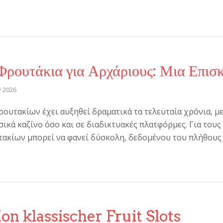
Φρουτάκια για Αρχάριους: Μια Επισ
y 2026
ουτακίων έχει αυξηθεί δραματικά τα τελευταία χρόνια, με
σικά καζίνο όσο και σε διαδικτυακές πλατφόρμες. Για τους
ακίων μπορεί να φανεί δύσκολη, δεδομένου του πλήθους
ion klassischer Fruit Slots