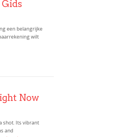
 Gids
ing een belangrijke
paarrekening wilt
Right Now
 shot. Its vibrant
ns and