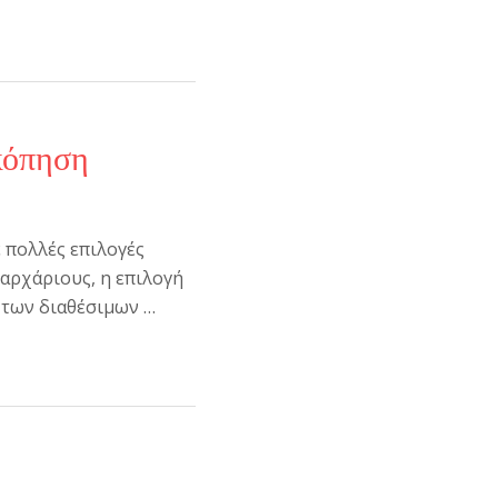
κόπηση
 πολλές επιλογές
 αρχάριους, η επιλογή
 των διαθέσιμων …