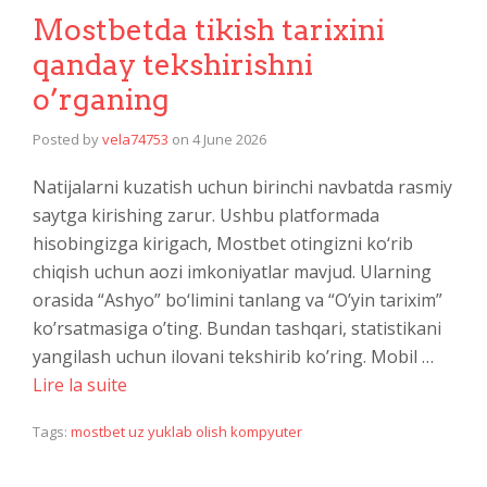
Mostbetda tikish tarixini
qanday tekshirishni
o’rganing
Posted by
vela74753
on
4 June 2026
Natijalarni kuzatish uchun birinchi navbatda rasmiy
saytga kirishing zarur. Ushbu platformada
hisobingizga kirigach, Mostbet otingizni ko‘rib
chiqish uchun aozi imkoniyatlar mavjud. Ularning
orasida “Ashyo” bo‘limini tanlang va “O’yin tarixim”
ko’rsatmasiga o’ting. Bundan tashqari, statistikani
yangilash uchun ilovani tekshirib ko’ring. Mobil …
Lire la suite
Tags:
mostbet uz yuklab olish kompyuter