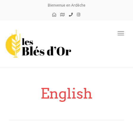
Bienvenue en Ardèche
Toggl
English