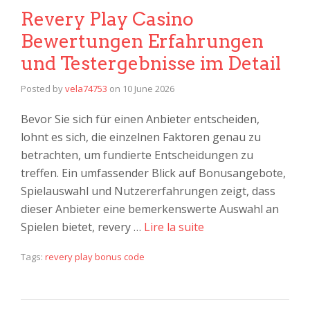
Revery Play Casino
Bewertungen Erfahrungen
und Testergebnisse im Detail
Posted by
vela74753
on
10 June 2026
Bevor Sie sich für einen Anbieter entscheiden,
lohnt es sich, die einzelnen Faktoren genau zu
betrachten, um fundierte Entscheidungen zu
treffen. Ein umfassender Blick auf Bonusangebote,
Spielauswahl und Nutzererfahrungen zeigt, dass
dieser Anbieter eine bemerkenswerte Auswahl an
Spielen bietet, revery …
Lire la suite
Tags:
revery play bonus code