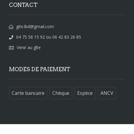
CONTACT
gite.lbd@gmail.com
04 75 58 15 92 ou 06 42 83 26 85
Venir au gîte
MODES DE PAIEMENT
Carte bancaire
Chèque
Espèce
ANCV